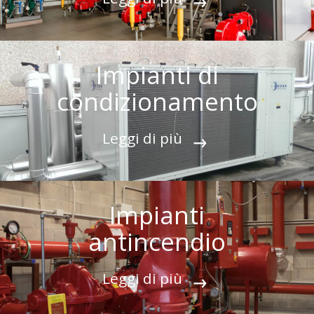
Impianti di
condizionamento
Leggi di più
Impianti
antincendio
Leggi di più